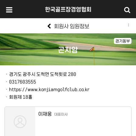
한국골프장경영협회
회원사 임원정보
경기동부
곤지암
본문
ㆍ
경기도 광주시 도척면 도척윗로 280
ㆍ
0317603555
ㆍ
https://www.konjiamgolfclub.co.kr
ㆍ
회원제 18홀
이재웅
대표이사