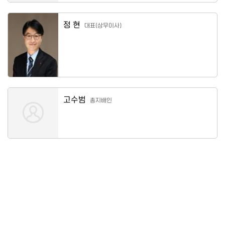
정 현
대표(상무이사)
고수범
총지배인