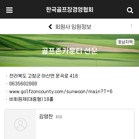
한국골프장경영협회
회원사 임원정보
호남지역
골프존카운티 선운
본문
ㆍ
전라북도 고창군 아산면 운곡로 418
ㆍ
0635602000
ㆍ
www.golfzoncounty.com/sunwoon/main?T=6
ㆍ
비회원제(대중형) 18홀
김영찬
회장