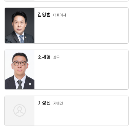
김영범
대표이사
조제형
상무
이성진
지배인