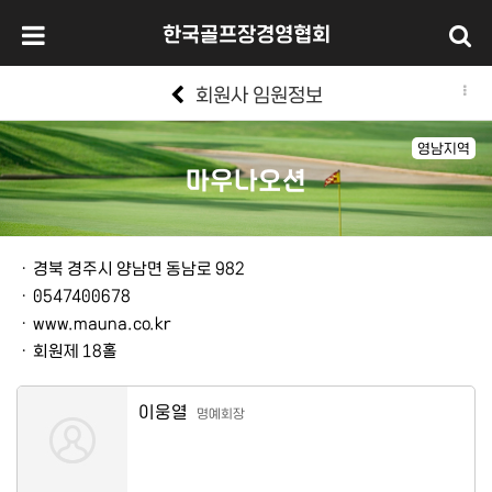
한국골프장경영협회
회원사 임원정보
영남지역
마우나오션
본문
ㆍ
경북 경주시 양남면 동남로 982
ㆍ
0547400678
ㆍ
www.mauna.co.kr
ㆍ
회원제 18홀
이웅열
명예회장