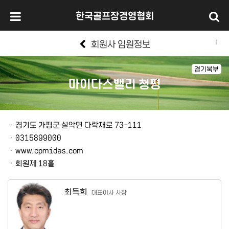
한국골프장경영협회
회원사 임원정보
경기북부
마이다스밸리 청평
본문
ㆍ
경기도 가평군 설악면 다락재로 73-111
ㆍ
0315899000
ㆍ
www.cpmidas.com
ㆍ
회원제 18홀
최득희
대표이사 사장