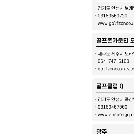
ㆍ
경기도 안성시 보개면
ㆍ
03180560720
ㆍ
www.golfzoncou
골프존카운티 
ㆍ
제주도 제주시 오라남
ㆍ
064-747-5100
ㆍ
golfzoncounty.
골프클럽 Q
ㆍ
경기도 안성시 죽산면
ㆍ
03180467000
ㆍ
www.anseongq.
광주