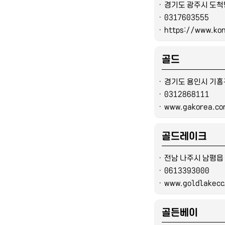
ㆍ
경기도 광주시 도척
ㆍ
0317603555
ㆍ
https://www.kon
골드
ㆍ
경기도 용인시 기흥
ㆍ
0312868111
ㆍ
www.gakorea.c
골드레이크
ㆍ
전남 나주시 남평읍 
ㆍ
0613393000
ㆍ
www.goldlakecc.
골든베이