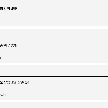
합강리 455
송백로 229
m
 오창읍 꽃화산길 14
o.kr