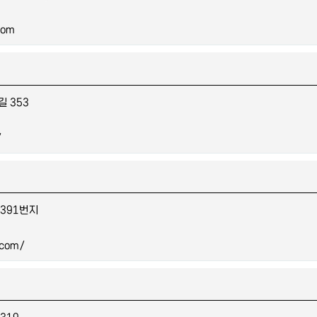
com
 353
/
391번지
.com/
319