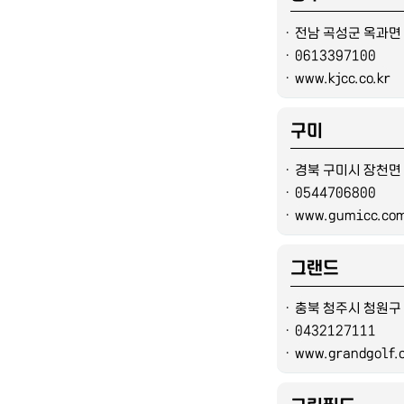
ㆍ
전남 곡성군 옥과면 
ㆍ
0613397100
ㆍ
www.kjcc.co.kr
구미
ㆍ
경북 구미시 장천면 
ㆍ
0544706800
ㆍ
www.gumicc.co
그랜드
ㆍ
충북 청주시 청원구
ㆍ
0432127111
ㆍ
www.grandgolf.c