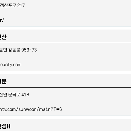
정산포로 217
r/
선산
면 강동로 953-73
county.com
선운
산면 운곡로 418
unty.com/sunwoon/main?T=6
안성H