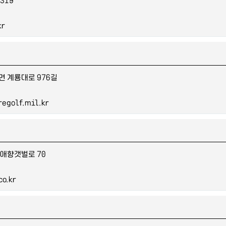
kr
면 계룡대로 976길
egolf.mil.kr
 애향갯벌로 70
o.kr