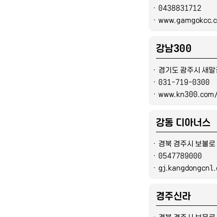
ㆍ
0438831712
ㆍ
www.gamgokcc.
강남300
ㆍ
경기도 광주시 새말길
ㆍ
031-719-0300
ㆍ
www.kn300.com
강동 디아너스
ㆍ
경북 경주시 보불로 
ㆍ
0547789000
ㆍ
gj.kangdongcnl
경주신라
ㆍ
경북 경주시 보문로 