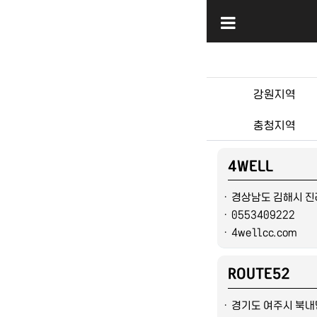
강원지역
충청지역
4WELL
ㆍ
경상남도 김해시 진례
ㆍ
0553409222
ㆍ
4wellcc.com
ROUTE52
ㆍ
경기도 여주시 북내면