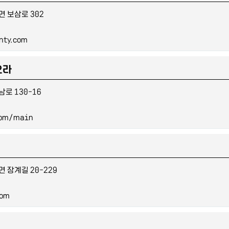
 보삼로 302
nty.com
오라
로 130-16
com/main
 장계길 20-229
com