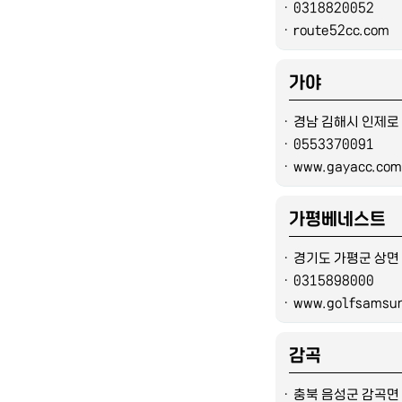
ㆍ
0318820052
ㆍ
route52cc.com
가야
ㆍ
경남 김해시 인제로 
ㆍ
0553370091
ㆍ
www.gayacc.com
가평베네스트
ㆍ
경기도 가평군 상면 
ㆍ
0315898000
ㆍ
www.golfsamsu
감곡
ㆍ
충북 음성군 감곡면 