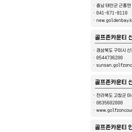
ㆍ
충남 태안군 근흥면 
ㆍ
041-671-8110
ㆍ
new.goldenbay.k
골프존카운티 
ㆍ
경상북도 구미시 산동
ㆍ
0544736200
ㆍ
sunsan.golfzon
골프존카운티 
ㆍ
전라북도 고창군 아
ㆍ
0635602000
ㆍ
www.golfzonco
골프존카운티 