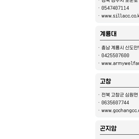
ㆍ
0547407114
ㆍ
www.sillacc.co.
계룡대
ㆍ
충남 계룡시 신도안
ㆍ
0425507600
ㆍ
www.armywelfar
고창
ㆍ
전북 고창군 심원면
ㆍ
0635607744
ㆍ
www.gochangcc.c
곤지암