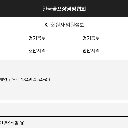
한국골프장경영협회
회원사 임원정보
경기북부
경기동부
호남지역
영남지역
면 고모로 134번길 54-49
 중암1길 36