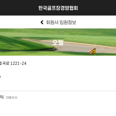
한국골프장경영협회
회원사 임원정보
오펠
국로 1221-24
m
익
대표이사