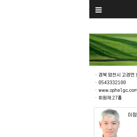
본문
ㆍ
경북 영천시 고경면 호
ㆍ
0543332100
ㆍ
www.ophelgc.co
ㆍ
회원제 27홀
이정