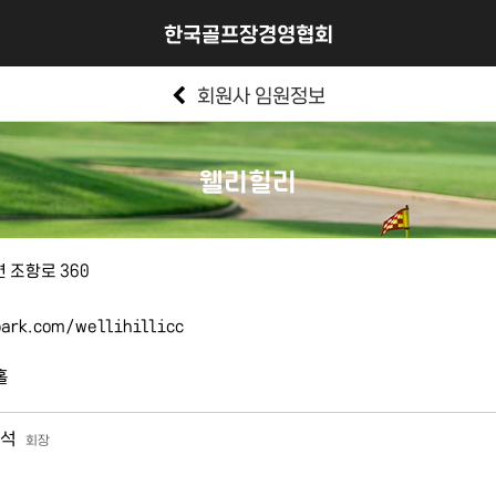
한국골프장경영협회
회원사 임원정보
웰리힐리
 조항로 360
ark.com/wellihillicc
홀
석
회장