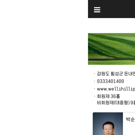
본문
ㆍ
강원도 횡성군 둔내면
ㆍ
0333401400
ㆍ
www.wellihillip
ㆍ
회원제 36홀
비회원제(대중형) 9
박순