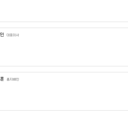
민
대표이사
훈
총지배인