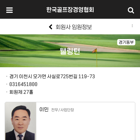
한국골프장경영협회
회원사 임원정보
경기동부
웰링턴
본문
ㆍ
경기 이천시 모가면 사실로725번길 119-73
ㆍ
0316451800
ㆍ
회원제 27홀
이민
전무/사업단장