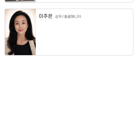
이주은
상무/총괄매니저