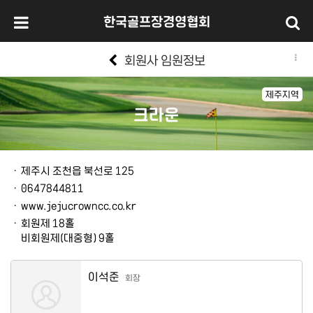
한국골프장경영협회
회원사 임원정보
제주지역
크라운
본문
ㆍ
제주시 조천읍 북선로 125
ㆍ
0647844811
ㆍ
www.jejucrowncc.co.kr
ㆍ
회원제 18홀
비회원제(대중형) 9홀
이석준
회장