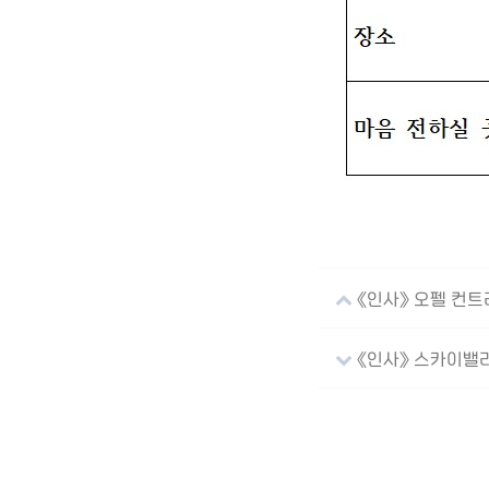
《인사》 오펠 컨트
《인사》 스카이밸리