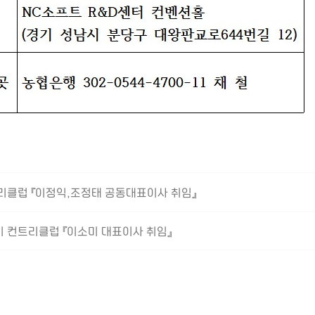
리클럽 『이정익,조정태 공동대표이사 취임』
 컨트리클럽 『이소미 대표이사 취임』