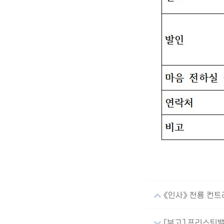
《인사》 천룡 컨트
[부고] 프리스틴