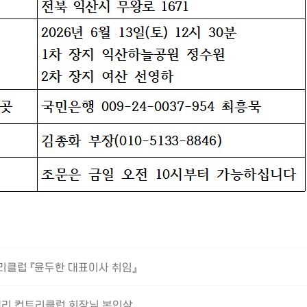
리클럽 『윤두한 대표이사 취임』
밸리 컨트리클럽 회장님 본인상