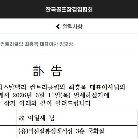
한국골프장경영협회
알림사항
 컨트리클럽 최흥묵 대표이사 빙모상