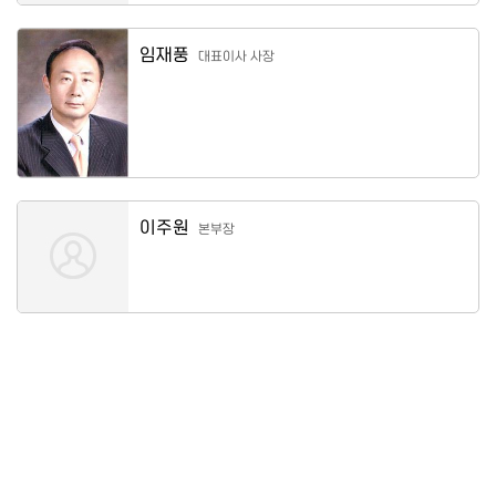
임재풍
대표이사 사장
이주원
본부장