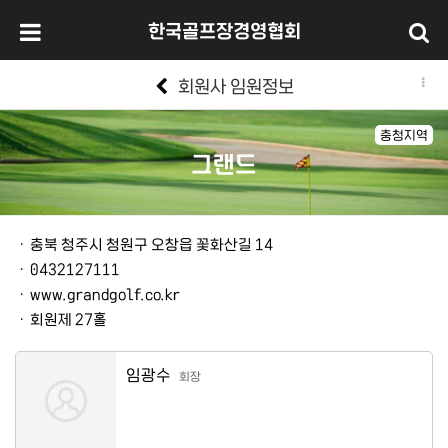
한국골프장경영협회
회원사 임원정보
충청지역
그랜드
본문
ㆍ
충북 청주시 청원구 오창읍 꽃화산길 14
ㆍ
0432127111
ㆍ
www.grandgolf.co.kr
ㆍ
회원제 27홀
임광수
회장