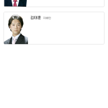
김태훈
지배인