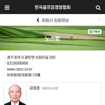
한국골프장경영협회
회원사 임원정보
경기북부
노스팜
본문
ㆍ
경기 파주시 광탄면 쇠장이길 265
ㆍ
0319506900
ㆍ
www.npcc.co.kr
ㆍ
비회원제(대중형) 18홀
김정춘
대표이사 회장