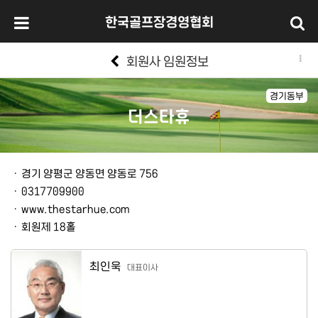
한국골프장경영협회
회원사 임원정보
경기동부
더스타휴
본문
ㆍ
경기 양평군 양동면 양동로 756
ㆍ
0317709900
ㆍ
www.thestarhue.com
ㆍ
회원제 18홀
최인욱
대표이사