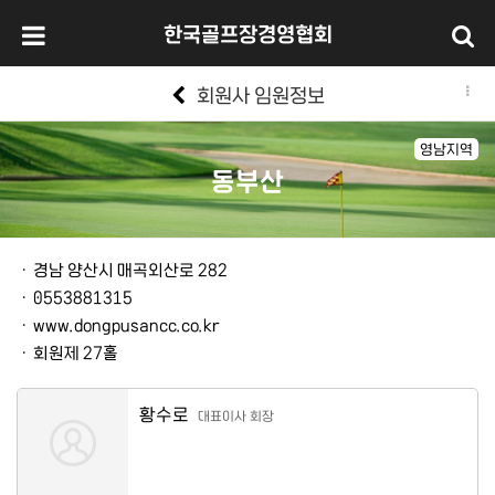
한국골프장경영협회
회원사 임원정보
영남지역
동부산
본문
ㆍ
경남 양산시 매곡외산로 282
ㆍ
0553881315
ㆍ
www.dongpusancc.co.kr
ㆍ
회원제 27홀
황수로
대표이사 회장