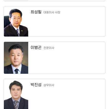
최성필
대표이사 사장
이병곤
전문이사
박진성
상무이사