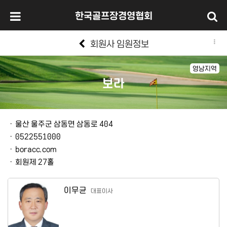
한국골프장경영협회
회원사 임원정보
영남지역
보라
본문
ㆍ
울산 울주군 삼동면 삼동로 404
ㆍ
0522551000
ㆍ
boracc.com
ㆍ
회원제 27홀
이무균
대표이사