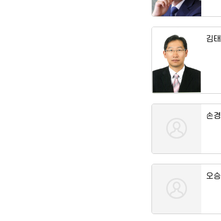
김태
손경
오승