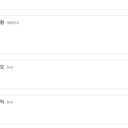
원
대표이사
오
이사
익
이사