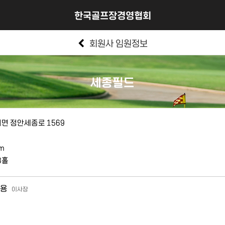
한국골프장경영협회
회원사 임원정보
세종필드
면 정안세종로 1569
om
8홀
용
이사장