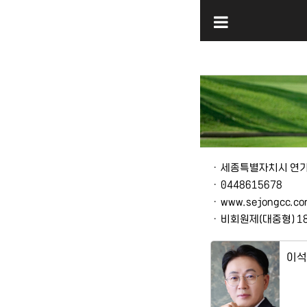
본문
ㆍ
세종특별자치시 연기
ㆍ
0448615678
ㆍ
www.sejongcc.c
ㆍ
비회원제(대중형) 1
이석