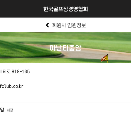
한국골프장경영협회
회원사 임원정보
아난티중앙
티로 818-105
club.co.kr
명
회장