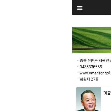
본문
ㆍ
충북 진천군 백곡면 배
ㆍ
0435336666
ㆍ
www.emersongolf
ㆍ
회원제 27홀
이중