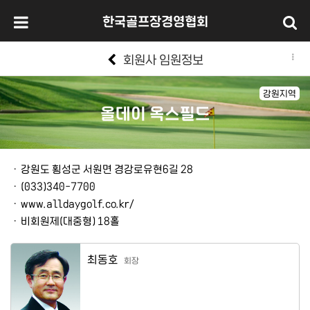
한국골프장경영협회
회원사 임원정보
강원지역
올데이 옥스필드
본문
ㆍ
강원도 횡성군 서원면 경강로유현6길 28
ㆍ
(033)340-7700
ㆍ
www.alldaygolf.co.kr/
ㆍ
비회원제(대중형) 18홀
최동호
회장