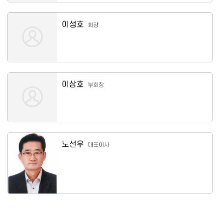
이성호
회장
이상호
부회장
노선우
대표이사