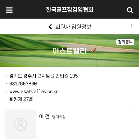
한국골프장경영협회
회원사 임원정보
경기동부
이스트밸리
본문
ㆍ
경기도 광주시 곤지암읍 건업길 195
ㆍ
0317603800
ㆍ
www.esatvalley.co.kr
ㆍ
회원제 27홀
이 건
명예회장