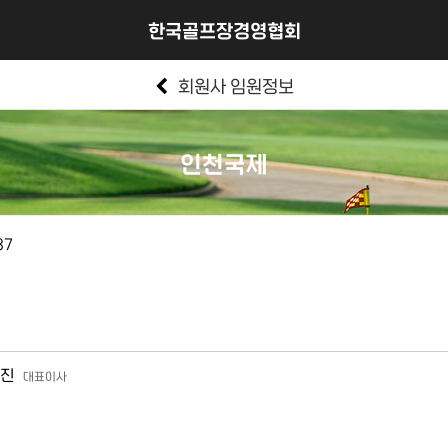
한국골프장경영협회
회원사 임원정보
인천국제
37
진
대표이사