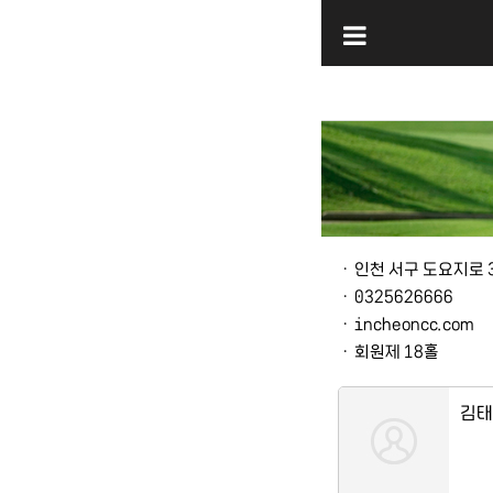
본문
ㆍ
인천 서구 도요지로 
ㆍ
0325626666
ㆍ
incheoncc.com
ㆍ
회원제 18홀
김태