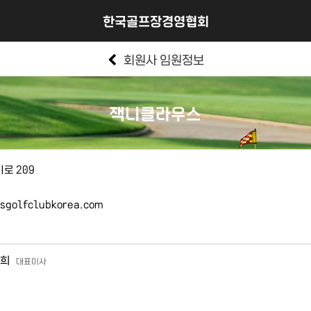
한국골프장경영협회
회원사 임원정보
잭니클라우스
로 209
sgolfclubkorea.com
희
대표이사