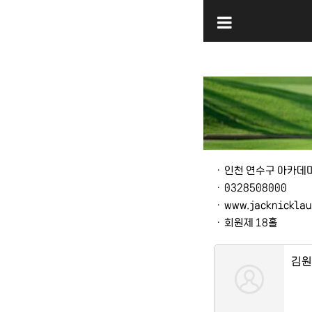
본문
ㆍ
인천 연수구 아카데미
ㆍ
0328508000
ㆍ
www.jacknicklau
ㆍ
회원제 18홀
김원