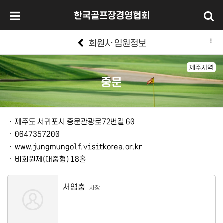
한국골프장경영협회
회원사 임원정보
제주지역
중문
본문
ㆍ
제주도 서귀포시 중문관광로72번길 60
ㆍ
0647357200
ㆍ
www.jungmungolf.visitkorea.or.kr
ㆍ
비회원제(대중형) 18홀
서영충
사장