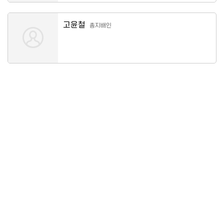
고윤철
총지배인