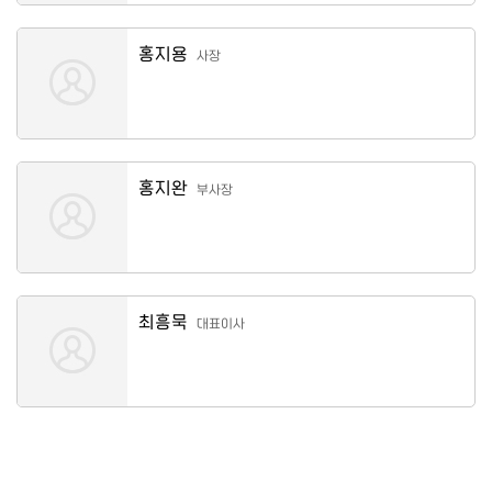
홍지용
사장
홍지완
부사장
최흥묵
대표이사