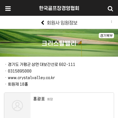
한국골프장경영협회
회원사 임원정보
경기북부
크리스탈밸리
본문
ㆍ
경기도 가평군 상면 대보간선로 602-111
ㆍ
0315895000
ㆍ
www.crystalvalley.co.kr
ㆍ
회원제 18홀
홍광표
회장