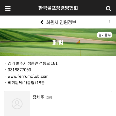
한국골프장경영협회
회원사 임원정보
경기동부
페럼
본문
ㆍ
경기 여주시 점동면 점동로 181
ㆍ
0318877000
ㆍ
www.ferrumclub.com
ㆍ
비회원제(대중형) 18홀
장세주
회장