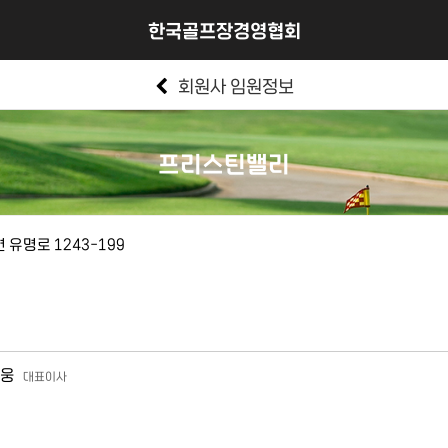
한국골프장경영협회
회원사 임원정보
프리스틴밸리
유명로 1243-199
웅
대표이사