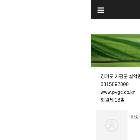
본문
ㆍ
경기도 가평군 설악면 
ㆍ
0315892000
ㆍ
www.pvgc.co.kr
ㆍ
회원제 18홀
박치