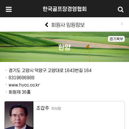
한국골프장경영협회
회원사 임원정보
경기북부
한양
본문
ㆍ
경기도 고양시 덕양구 고양대로 1643번길 164
ㆍ
0319606900
ㆍ
www.hycc.co.kr
ㆍ
회원제 36홀
조갑주
이사장