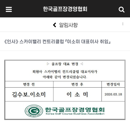
한국골프장경영협회
알림사항
《인사》 스카이밸리 컨트리클럽 『이소미 대표이사 취임』
본문