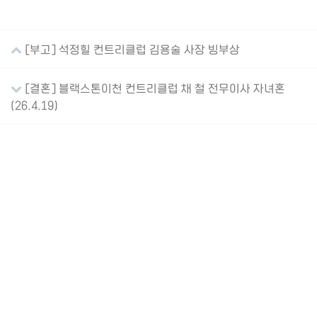
[부고] 석정힐 컨트리클럽 김용술 사장 빙부상
[결혼] 블랙스톤이천 컨트리클럽 채 철 전무이사 자녀혼
(26.4.19)