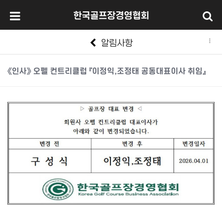
한국골프장경영협회
알림사항
《인사》 오펠 컨트리클럽 『이정익,조정태 공동대표이사 취임』
본문